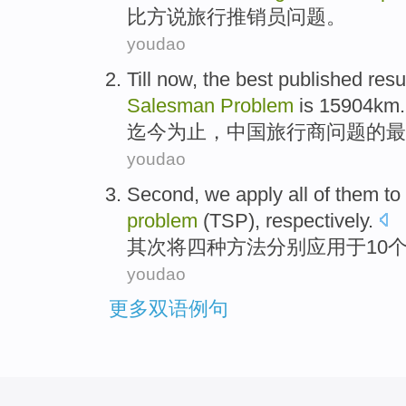
比方
说旅行
推销员
问题
。
youdao
Till now, the
best
published
resu
Salesman
Problem
is
15904
km
.
迄今为止，中国旅行
商
问题
的
最
youdao
Second
, we
apply
all
of
them to 
problem
(TSP),
respectively
.
其次
将四种方法
分别
应用于
10
youdao
更多双语例句