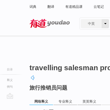
词典
翻译
有道精品课
云笔记
中英
有道 - 网易旗下搜索
travelling salesman p
目录
释义
旅行推销员问题
例句
网络释义
专业释义
英英释义
go
top