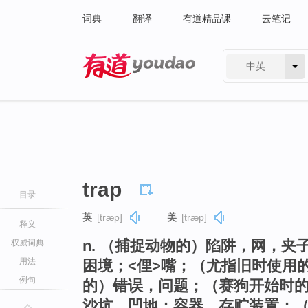
词典
翻译
有道精品课
云笔记
中英
有道 - 网易旗下搜索
trap
目录
英
[træp]
美
[træp]
释义
n. （捕捉动物的）陷阱，网，
权威词典
用法
困境；<俚>嘴；（尤指旧时使用
例句
的）错误，问题；（赛狗开始时
沙坑，凹地；容器，存贮装置；（