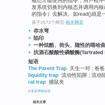
核态才能使用的指令，用户程序
发系统切换到内核态并调用内核
的指令）去解决。如read()就
基于2572个网页
-
相关网页
存水弯
陷印
一种炫酷、街头、随性的嘻哈
抗酒石酸酸性磷酸酶(Tartrated Res
短语
The Parent Trap
天生一对 ; 爸
liquidity trap
流动性陷阱 ; 流动陷
rat trap
捕鼠夹
更多
网络短语
相关文章