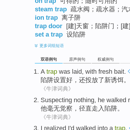
on trap
可得的；随时可用的
steam trap
疏水阀；疏水器；汽
ion trap
离子阱
trap door
[建]天窗；陷阱门；[
set a trap
设陷阱
更多
词组短语
双语例句
原声例句
权威例句
A
trap
was laid
,
with
fresh
bait
.
陷阱
设置好，还投放
了
新
诱饵。
《牛津词典》
Suspecting
nothing,
he
walked r
他
毫无
觉察
，
径直
走入陷阱。
《牛津词典》
I
realized
I
'd walked into
a
trap
.