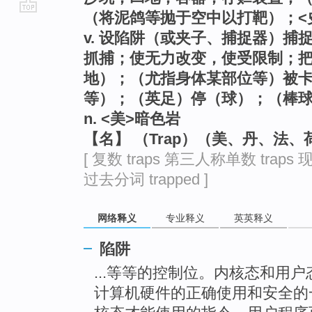
（将泥鸽等抛于空中以打靶）；<
go
v. 设陷阱（或夹子、捕捉器）
top
抓捕；使无力改变，使受限制；
地）；（尤指身体某部位等）被
等）；（英足）停（球）；（棒
n. <美>暗色岩
【名】 （Trap）（美、丹、法
[ 复数 traps 第三人称单数 traps 现
过去分词 trapped ]
网络释义
专业释义
英英释义
陷阱
...等等的控制位。内核态和用
计算机硬件的正确使用和安全的