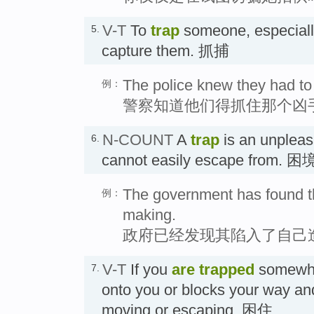
V-T
To
trap
someone, especially
5.
capture them. 抓捕
The police knew they had to t
例：
警察知道他们得抓住那个凶
N-COUNT
A
trap
is an unpleasa
6.
cannot easily escape from. 困
The government has found tha
例：
making.
政府已经发现其陷入了自己
V-T
If you
are trapped
somewher
7.
onto you or blocks your way an
moving or escaping. 困住