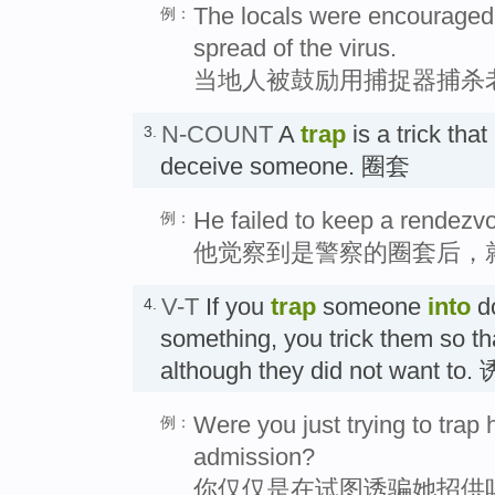
The locals were encouraged t
例：
spread of the virus.
当地人被鼓励用捕捉器捕杀
N-COUNT
A
trap
is a trick that
3.
deceive someone. 圈套
He failed to keep a rendezvo
例：
他觉察到是警察的圈套后，
V-T
If you
trap
someone
into
do
4.
something, you trick them so tha
although they did not want to.
Were you just trying to trap
例：
admission?
你仅仅是在试图诱骗她招供