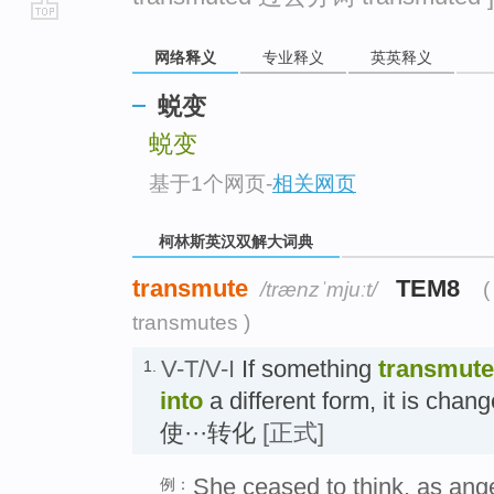
go
网络释义
专业释义
英英释义
top
蜕变
蜕变
基于1个网页
-
相关网页
柯林斯英汉双解大词典
transmute
TEM8
/trænzˈmjuːt/
(
transmutes )
V-T/V-I
If something
transmut
1.
into
a different form, it is chan
使···转化
[正式]
She ceased to think, as ang
例：