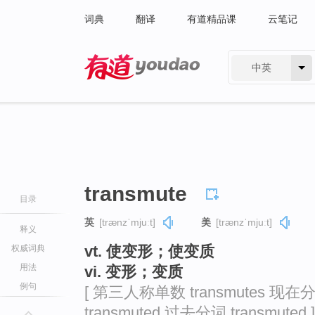
词典
翻译
有道精品课
云笔记
中英
有道 - 网易旗下搜索
transmute
目录
英
[trænzˈmjuːt]
美
[trænzˈmjuːt]
释义
vt. 使变形；使变质
权威词典
用法
vi. 变形；变质
例句
[ 第三人称单数 transmutes 现在分词
transmuted 过去分词 transmuted ]