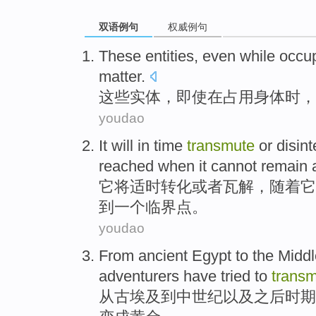
双语例句
权威例句
These
entities
,
even
while
occu
matter
.
这些
实体
，
即使
在
占用
身体
时，
youdao
It
will
in time
transmute
or
disint
reached when
it
cannot
remain
a
它
将
适时
转化
或者
瓦解
，
随着
它
到
一个
临界点
。
youdao
From
ancient
Egypt
to
the Midd
adventurers
have
tried to
trans
从
古
埃及
到
中世纪
以及
之后
时期