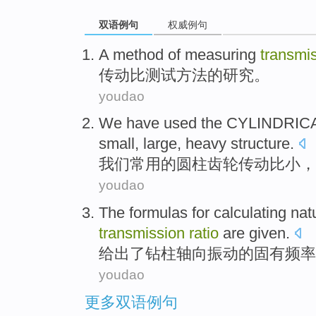
双语例句
权威例句
A
method
of
measuring
transmi
传动比测试
方法
的
研究
。
youdao
We
have
used
the
CYLINDRIC
small
,
large
,
heavy
structure
.
我们
常用
的
圆柱
齿轮
传动比
小
，
youdao
The formulas
for
calculating
nat
transmission
ratio
are
given
.
给出
了
钻柱轴
向
振动
的
固有
频率
youdao
更多双语例句