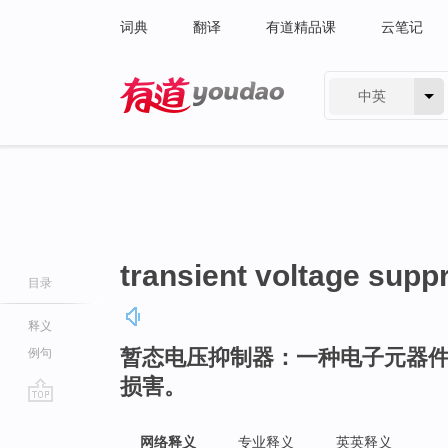
词典
翻译
有道精品课
云笔记
中英
有道 - 网易旗下搜索
transient voltage supp
目录
释义
暂态电压抑制器：一种电子元器
例句
损害。
go
top
网络释义
专业释义
英英释义