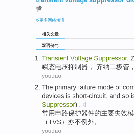
管
更多
网络短语
相关文章
双语例句
Transient
Voltage
Suppressor
,
Z
瞬态
电压
抑制器
，
齐纳
二极管
youdao
The
primary
failure
mode
of
co
devices
is
short-circuit
, and so 
Suppressor
) .
常用
电路
保护
器件
的
主要
失效
模
（
TVS
）亦不例外。
youdao