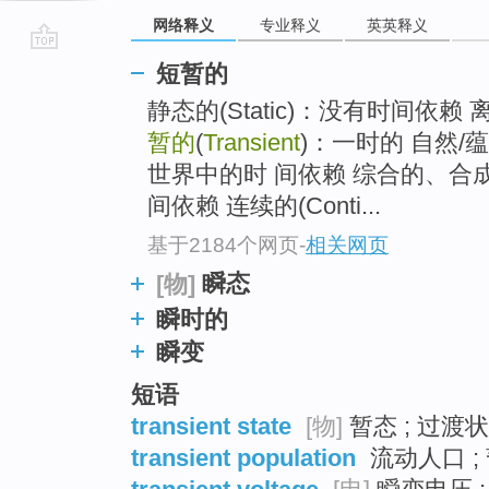
网络释义
专业释义
英英释义
go
短暂的
top
静态的(Static)：没有时间依赖 离
暂的
(
Transient
)：一时的 自然/蕴含的
世界中的时 间依赖 综合的、合成的(
间依赖 连续的(Conti...
基于2184个网页
-
相关网页
瞬态
[物]
瞬时的
瞬变
短语
transient state
[物]
暂态 ; 过渡状态
transient population
流动人口 ;