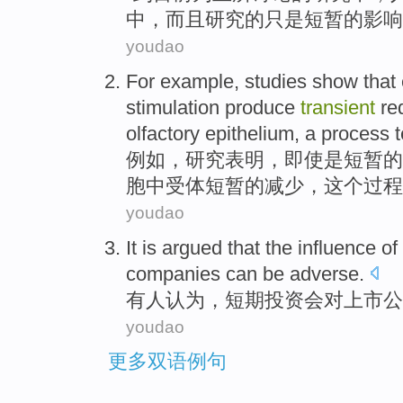
中
，
而且
研究的只是
短暂
的
影响
youdao
For example
,
studies
show that
stimulation
produce
transient
re
olfactory
epithelium
, a
process
例如
，
研究
表明
，
即使是
短暂
的
胞
中
受体
短暂
的
减少
，这个
过程
youdao
It is argued
that the
influence
of
companies
can
be adverse
.
有人
认为，
短期
投资会
对
上市
公
youdao
更多双语例句