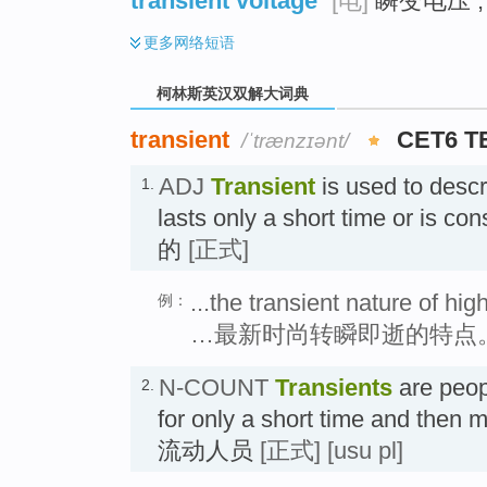
transient voltage
[电]
瞬变电压 ;
更多
网络短语
柯林斯英汉双解大词典
transient
CET6 T
/ˈtrænzɪənt/
ADJ
Transient
is used to descri
1.
lasts only a short time or is c
的
[正式]
...the transient nature of hig
例：
…最新时尚转瞬即逝的特点
N-COUNT
Transients
are peop
2.
for only a short time and then
流动人员
[正式]
[usu pl]