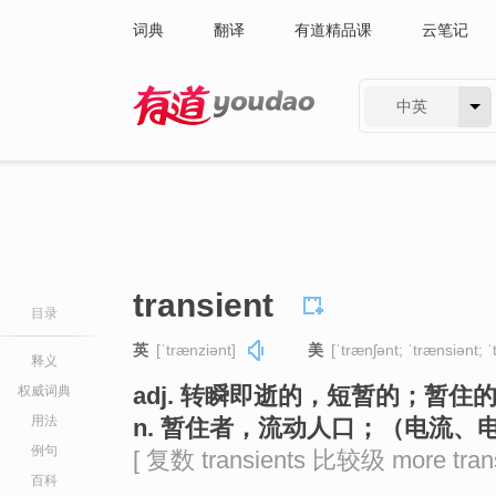
词典
翻译
有道精品课
云笔记
中英
有道 - 网易旗下搜索
transient
目录
英
[ˈtrænziənt]
美
[ˈtrænʃənt; ˈtrænsiənt; 
释义
adj. 转瞬即逝的，短暂的；暂
权威词典
用法
n. 暂住者，流动人口；（电流、
例句
[ 复数 transients 比较级 more trans
百科