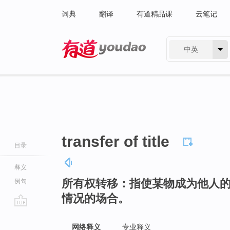
词典
翻译
有道精品课
云笔记
中英
有道 - 网易旗下搜索
transfer of title
目录
释义
所有权转移：指使某物成为他人
例句
情况的场合。
go
top
网络释义
专业释义