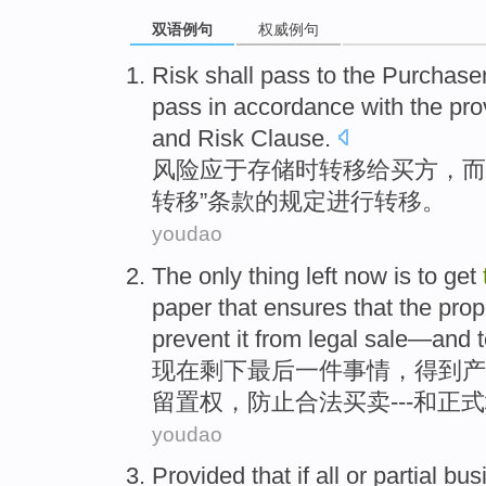
双语例句
权威例句
Risk
shall
pass
to
the Purchase
pass in
accordance with
the
pro
and
Risk
Clause
.
风险
应
于
存储
时
转移
给
买方
，
而
转移
”
条款
的
规定
进行转移。
youdao
The
only thing
left
now is
to
get
paper
that ensures
that
the prop
prevent it from
legal
sale
—
and
现在
剩下最后
一
件
事情，
得到
产
留置权
，
防止
合法
买卖
---
和
正式
youdao
Provided that
if
all
or
partial
bus