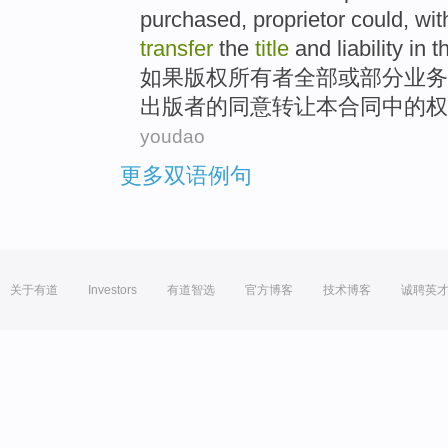
purchased
, proprietor
could
,
wit
transfer
the
title
and
liability
in
t
如果
版权
所有者
全部
或
部分
业务
出版者
的
同意
转让
本
合同
中的
权
youdao
更多双语例句
关于有道
Investors
有道智选
官方博客
技术博客
诚聘英