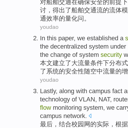
对
船舶
交通
在
确保
安全
的
前提下
讨，得出了船舶交通流的
流体
模
通效率的量化问。
youdao
In this paper
,
we established
a
s
the
decentralized
system
under
the
change
of system
security
w
本文
建立
了
大
流量
条件
下
分布式
了
系统的安全性随空中流量
的
增
youdao
Lastly
, along with
campus
fact
a
technology
of
VLAN
,
NAT
,
route
flow
monitoring system
, we
carr
campus network.
最后
，结合
校园网
的
实际
，根据