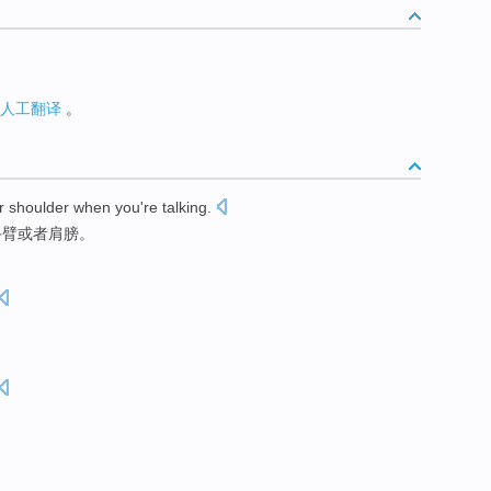
人工翻译
。
r
shoulder
when
you
're talking
.
手臂
或者
肩膀
。