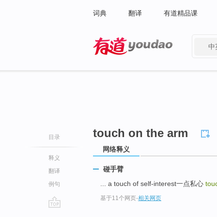
词典
翻译
有道精品课
中
有道 - 网易旗下搜索
touch on the arm
目录
网络释义
释义
碰手臂
翻译
... a touch of self-interest一点私心
tou
例句
基于11个网页
-
相关网页
go