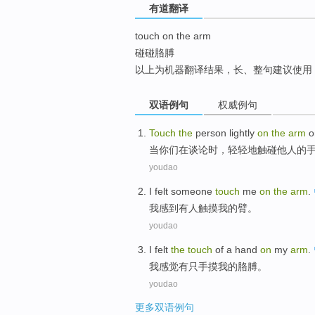
有道翻译
top
touch on the arm
碰碰胳膊
以上为机器翻译结果，长、整句建议使用
双语例句
权威例句
Touch
the
person
lightly
on
the
arm
o
当
你们
在
谈论
时，
轻轻地
触碰
他人
的
youdao
I
felt
someone
touch
me
on
the
arm
.
我
感到
有人
触摸
我
的
臂
。
youdao
I
felt
the
touch
of
a
hand
on
my
arm
.
我
感觉有
只手
摸
我
的
胳膊
。
youdao
更多双语例句