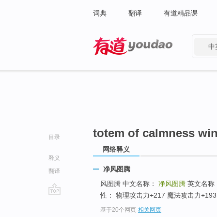
词典
翻译
有道精品课
中
有道 - 网易旗下搜索
totem of calmness wi
目录
网络释义
释义
净风图腾
翻译
风图腾 中文名称：
净风图腾
英文名称
性： 物理攻击力+217 魔法攻击力+193 
go
基于20个网页
-
相关网页
top