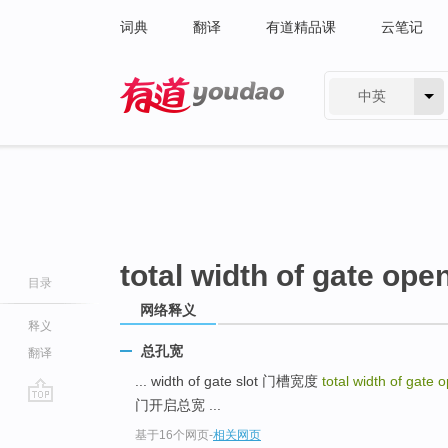
词典
翻译
有道精品课
云笔记
中英
有道 - 网易旗下搜索
total width of gate ope
目录
网络释义
释义
总孔宽
翻译
... width of gate slot 门槽宽度
total width of gate
门开启总宽 ...
go
基于16个网页
-
相关网页
top