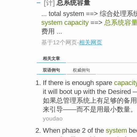
总系统容量
[计]
... total system ==> 综
system capacity
==>
总系统容
费用 ...
基于12个网页
-
相关网页
相关文章
双语例句
权威例句
If
there is
enough
spare
capacit
it
will
boot up
with
the Desired
如果
总
管理
系统
上
有
足够
的
备用
来
引导
——
而不是
用最小数量
。
youdao
When
phase
2
of the
system
be