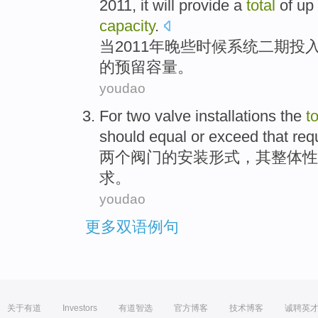
2011,
it
will
provide
a
total
of
up
capacity
.
当
2011年
晚些时候
系统
二
期
投
的
预留
容量。
youdao
For
two
valve
installations
the
to
should
equal
or
exceed
that
req
两个
阀门
的
安装形式
，其
整体
性
求
。
youdao
更多双语例句
关于有道
Investors
有道智选
官方博客
技术博客
诚聘英