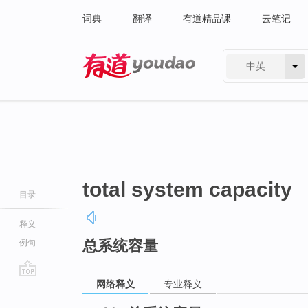
词典
翻译
有道精品课
云笔记
中英
有道 - 网易旗下搜索
total system capacity
目录
释义
总系统容量
例句
网络释义
专业释义
go
top