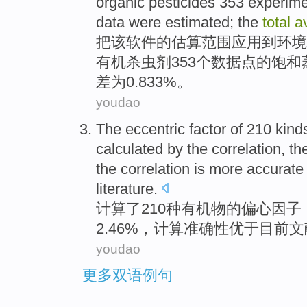
organic
pesticides
353
experime
data
were
estimated
; the
total
a
把该
软件的
估算
范围
应用
到
环境
有机
杀虫剂353个数
据点
的饱和
差
为0.833%。
youdao
The
eccentric
factor
of
210
kind
calculated
by
the
correlation
, t
the
correlation
is more accurat
literature
.
计算
了
210
种
有机物
的
偏心
因子
2.46%，计算
准确性
优于
目前文
youdao
更多双语例句