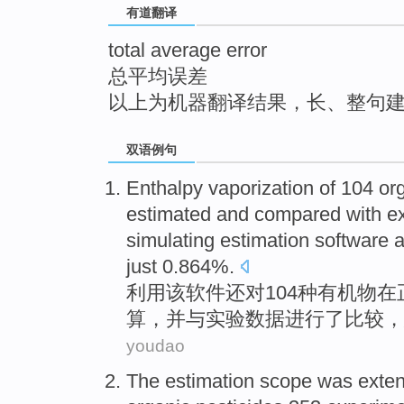
有道翻译
top
total average error
总平均误差
以上为机器翻译结果，长、整句
双语例句
Enthalpy
vaporization
of
104
or
estimated
and
compared
with
e
simulating
estimation
software
a
just 0.864%.
利用该
软件
还
对
104种
有机物
在
算
，
并
与
实验
数据
进行了
比较
，
youdao
The
estimation
scope
was exte