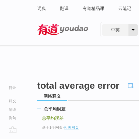
词典
翻译
有道精品课
云笔记
中英
有道 - 网易旗下搜索
total average error
目录
网络释义
释义
总平均误差
翻译
例句
总平均误差
基于1个网页
-
相关网页
go