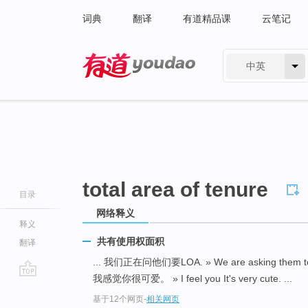
词典
翻译
有道精品课
云笔记
中英
有道 - 网易旗下搜索
total area of tenure
目录
网络释义
释义
共有使用权面积
翻译
... 我们正在问他们要LOA. » We are asking them t
我感觉你很可爱。 » I feel you It's very cute. ...
go
基于12个网页
-
相关网页
top