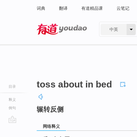
词典
翻译
有道精品课
云笔记
中英
有道 - 网易旗下搜索
toss about in bed
目录
释义
辗转反侧
例句
网络释义
go
top