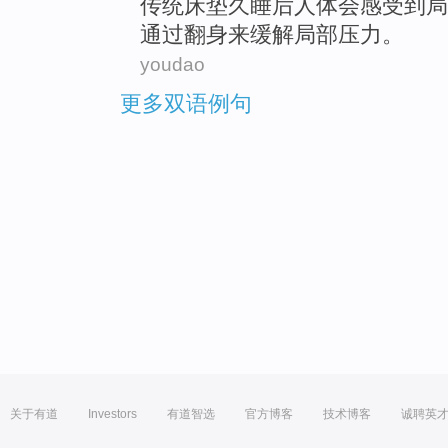
传统
床垫
久
睡后人体会
感受到
局
通过
翻身
来
缓解
局部
压力
。
youdao
更多双语例句
关于有道
Investors
有道智选
官方博客
技术博客
诚聘英