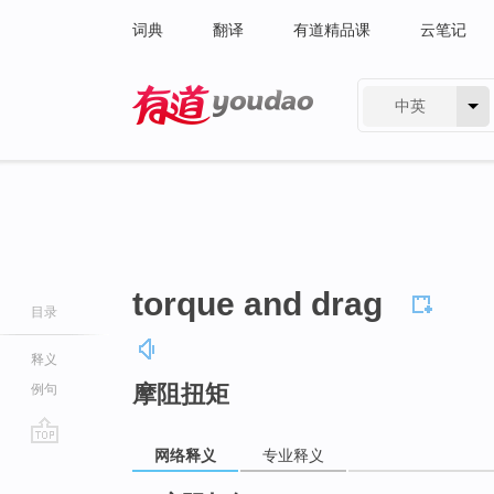
词典
翻译
有道精品课
云笔记
中英
有道 - 网易旗下搜索
torque and drag
目录
释义
摩阻扭矩
例句
网络释义
专业释义
go
top