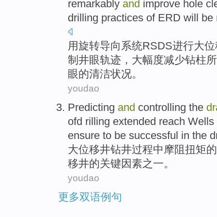
remarkably
and
improve
hole
cl
drilling
practices
of
ERD will be
用旋转导向系统
RSDS
进行大位
制
井眼
轨迹
，大幅度
减少
钻柱所
眼的
清洁
状况
。
youdao
Predicting
and
controlling
the
dr
ofd
rilling extended reach
Wells
ensure to be
successful
in the
d
大
位移
井
钻井
过程
中
摩
阻
扭矩
的
移井的
关键
因素
之一
。
youdao
更多双语例句