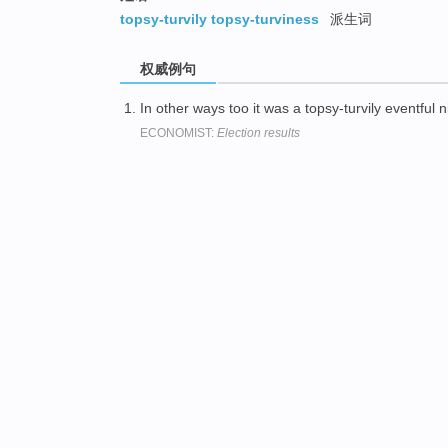
topsy-turvily topsy-turviness
派生词
权威例句
In other ways too it was a topsy-turvily eventful n
ECONOMIST:
Election results