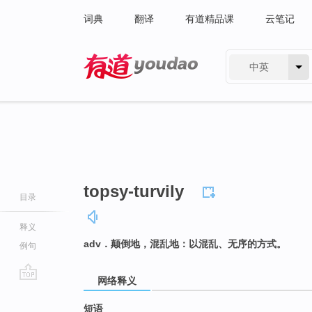
词典
翻译
有道精品课
云笔记
中英
有道 - 网易旗下搜索
topsy-turvily
目录
释义
adv．颠倒地，混乱地：以混乱、无序的方式。
例句
网络释义
go
top
短语