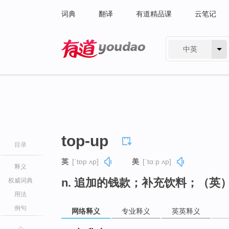
词典
翻译
有道精品课
云笔记
中英
有道 - 网易旗下搜索
top-up
目录
英
[ˈtɒp ʌp]
美
[ˈtɑːp ʌp]
释义
n. 追加的钱款；补充饮料；（英
权威词典
用法
例句
网络释义
专业释义
英英释义