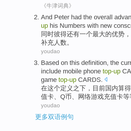
《牛津词典》
And
Peter
had
the
overall
advan
up
his Numbers
with
new
conscr
同时
彼得
还有一
个最大
的
优势
，
补充人数
。
youdao
Based
on
this
definition
,
the cur
include
mobile phone
top-up
C
game
top-up
CARDS.
在
这个
定义
之下，
目前
国内
算得
值
卡
、Q币、
网络
游戏
充值卡等
youdao
更多双语例句