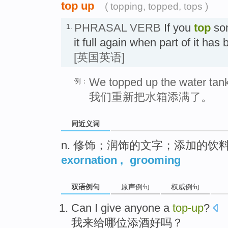
top up
( topping, topped, tops )
PHRASAL VERB
If you
top
so
1.
it full again when part of it 
[英国英语]
We topped up the water tan
例：
我们重新把水箱添满了。
同近义词
n. 修饰；润饰的文字；添加的
exornation
,
grooming
双语例句
原声例句
权威例句
Can
I
give
anyone
a
top-up
?
我
来
给
哪
位
添酒好吗？