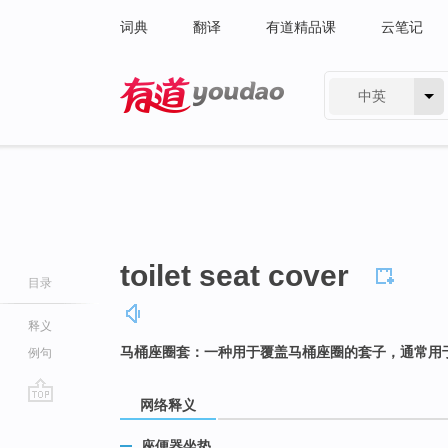
词典
翻译
有道精品课
云笔记
中英
有道 - 网易旗下搜索
toilet seat cover
目录
释义
马桶座圈套：一种用于覆盖马桶座圈的套子，通常用
例句
网络释义
go
top
座便器坐垫