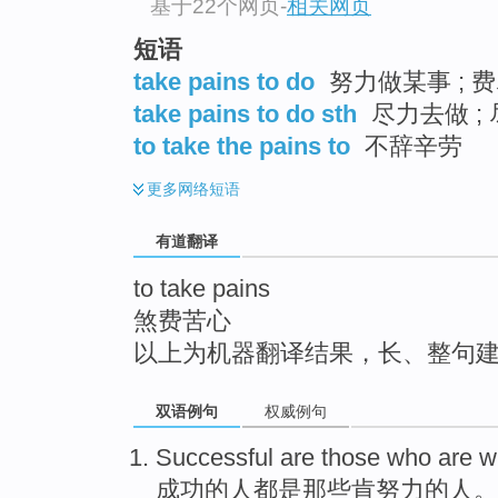
基于22个网页
-
相关网页
top
短语
take pains to do
努力做某事 ; 费
take pains to do sth
尽力去做 ;
to take the pains to
不辞辛劳
更多
网络短语
有道翻译
to take pains
煞费苦心
以上为机器翻译结果，长、整句
双语例句
权威例句
Successful
are
those who
are w
成功
的
人
都
是
那些
肯
努力
的人。