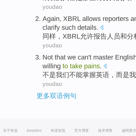
youdao
Again
,
XBRL
allows
reporters
a
clarify
such
details
.
同样
，
XBRL
允许
报告人员
和
分
youdao
Not
that
we
can't
master
Englis
willing
to
take
pains
.
不是
我们
不能
掌握
英语
，
而是
我
youdao
更多双语例句
关于有道
Investors
有道智选
官方博客
技术博客
诚聘英