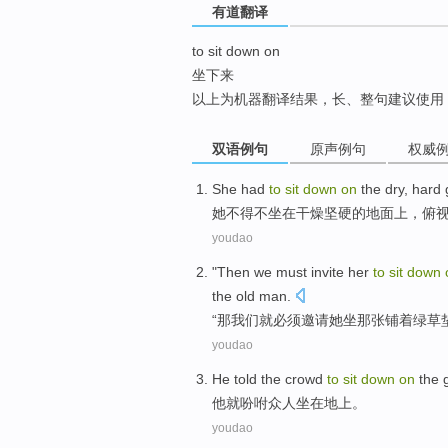
有道翻译
top
to sit down on
坐下来
以上为机器翻译结果，长、整句建议使用
双语例句
原声例句
权威
She
had
to
sit
down
on
the
dry
,
hard
她
不得不
坐在
干燥
坚硬
的
地面
上，
俯
youdao
"
Then
we
must
invite
her
to
sit
down
the old man
.
“
那
我们
就
必须
邀请
她
坐
那张铺着
绿
草
youdao
He
told
the crowd
to
sit
down
on
the 
他
就吩咐
众人
坐在
地上
。
youdao