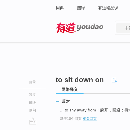
词典
翻译
有道精品课
中
有道 - 网易旗下搜索
to sit down on
目录
网络释义
释义
反对
翻译
... to shy away from：躲开，回避；
例句
基于18个网页
-
相关网页
go