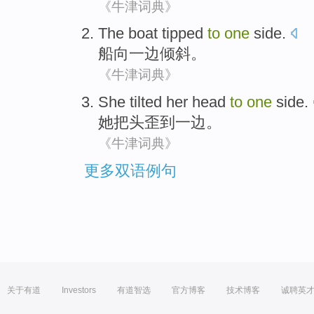
《牛津词典》
The boat
tipped
to
one
side
.
船
向一边
倾斜
。
《牛津词典》
She
tilted
her head
to
one
side
.
她
把头
歪
到
一边。
《牛津词典》
更多双语例句
关于有道
Investors
有道智选
官方博客
技术博客
诚聘英