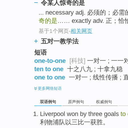
令某人惊奇的是
... necessary adj. 必须的；必
奇的是
…… exactly adv. 正；恰恰 
基于1个网页
-
相关网页
五对一教学法
短语
one-to-one
[科技]
一对一 ; 一一对
ten to one
十之八九 ; 十拿九稳
one to one
一对一 ; 线性传播 ; 直
更多
网络短语
双语例句
原声例句
权威例句
Liverpool
won
by
three
goals
to
利物浦队
以
三
比
一
获胜
。