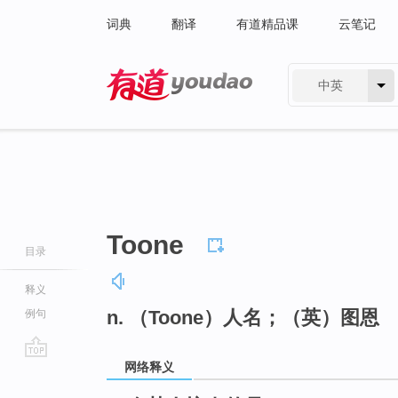
词典
翻译
有道精品课
云笔记
中英
有道 - 网易旗下搜索
Toone
目录
释义
n. （Toone）人名；（英）图恩
例句
网络释义
go
top