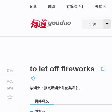
词典
翻译
有道精品课
云笔记
中英
有道 - 网易旗下搜索
to let off fireworks
目录
释义
放烟火：指点燃烟火并使其发射。
例句
网络释义
go
top
放烟火