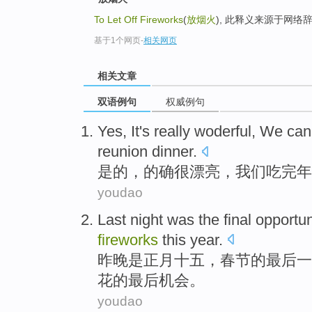
To Let Off Fireworks
(
放烟火
), 此释义来源于网络
基于1个网页
-
相关网页
相关文章
双语例句
权威例句
Yes
, It
's really
woderful
,
We
can
reunion
dinner.
是的
，的确
很
漂亮
，
我们
吃完
年
youdao
Last night
was
the
final
opportun
fireworks
this year
.
昨晚
是
正月十五，春节的
最后
一
花的最后
机会
。
youdao