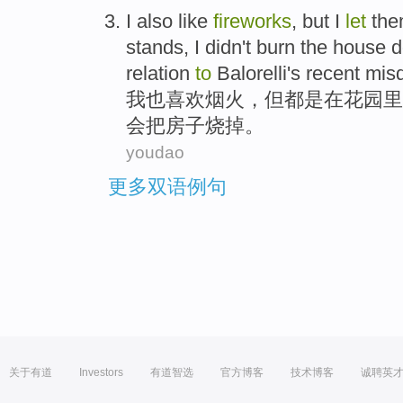
I
also
like
fireworks
,
but
I
let
th
stands, I
didn't
burn the
house
d
relation
to
Balorelli's recent
mis
我
也
喜欢
烟火
，
但
都是
在
花园里
会
把
房子
烧掉
。
youdao
更多双语例句
关于有道
Investors
有道智选
官方博客
技术博客
诚聘英