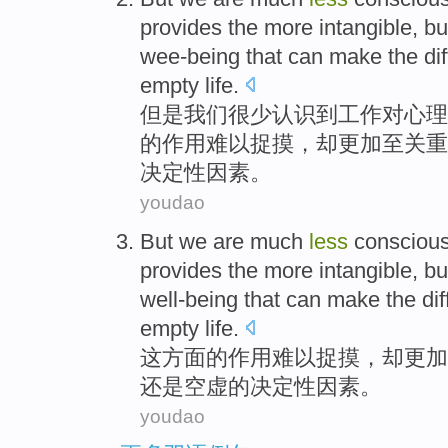
provides
the
more
intangible
,
bu
wee-being that can make the di
empty
life
.
但是
我们
很少
认识到
工作
对
心理
的
作用难以捉摸
，
却
更加
至关
重
决定性因素。
youdao
But we
are
much
less
consciou
provides the more
intangible
,
bu
well-being
that can make the
di
empty
life
.
这
方面
的
作用
难以捉摸
，
却
更加
还是空虚
的决定性因素。
youdao