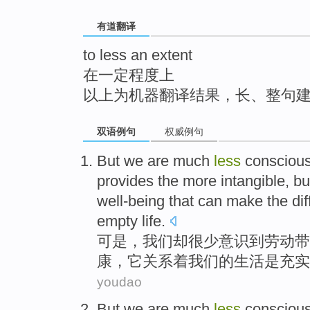
top
有道翻译
to less an extent
在一定程度上
以上为机器翻译结果，长、整句
双语例句
权威例句
But
we
are
much
less
consciou
provides
the more
intangible
, b
well-being
that can make the di
empty
life
.
可是
，
我们
却
很少
意识到
劳动
带
康
，它
关系
着我们的
生活
是
充实
youdao
But
we
are much
less
consciou