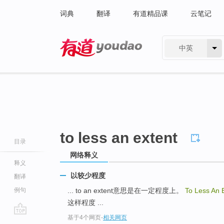
词典
翻译
有道精品课
云笔记
中英
有道 - 网易旗下搜索
to less an extent
目录
网络释义
释义
以较少程度
翻译
例句
... to an extent意思是在一定程度上。
To Less An 
这样程度 ...
基于4个网页
-
相关网页
go