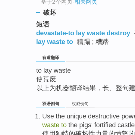
基于2个网页
-
相关网页
top
破坏
短语
devastate-to lay waste destroy
lay waste to
糟蹋 ; 糟踏
有道翻译
to lay waste
使荒废
以上为机器翻译结果，长、整句
双语例句
权威例句
Use
the
unique
destructive
pow
waste
to
the
pigs'
fortified
castl
使用
独特的
破坏性
力量
的
愤怒
的