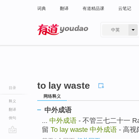
词典
翻译
有道精品课
云笔记
中英
有道 - 网易旗下搜索
to lay waste
目录
网络释义
释义
中外成语
翻译
例句
...
中外成语
- 不管三七二十一 Rain
留
To lay waste
中外成语
- 高视阔步
go