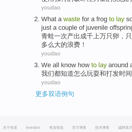
youdao
What
a
waste
for
a
frog
to
lay
s
just
a
couple
of
juvenile offsprin
青蛙
一次
产出
成千
上万
只
卵
，只
多么
大的
浪费
！
youdao
We
all
know
how
to
lay
around
我们
都
知道
怎么
玩耍
和
打发
时间
youdao
更多双语例句
关于有道
Investors
有道智选
官方博客
技术博客
诚聘英