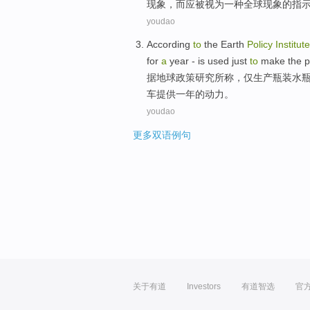
现象
，
而
应被视为
一种
全球
现象
的
指
youdao
According
to
the Earth
Policy
Institute
for
a
year
- is
used
just
to
make
the
p
据
地球
政策
研究所称
，
仅
生产瓶装水
车
提供
一
年
的
动力
。
youdao
更多双语例句
关于有道
Investors
有道智选
官