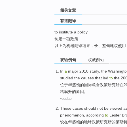
top
相关文章
有道翻译
to institute a policy
制定一项政策
以上为机器翻译结果，长、整句建议使用
双语例句
权威例句
In
a
major
2010
study
, the
Washingto
studied
the
causes
that
led
to
the
200
位于
华盛顿
的
国际
粮食
政策
研究
所在2
格
飙升
的
原因
。
youdao
These
cases
should not
be
viewed a
phenomenon
, according
to
Lester
Br
设在
华盛顿
的
地球
政策
研究所
的莱斯特