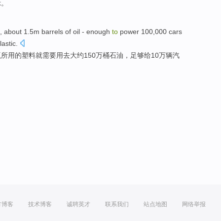
示
。
,
about
1.5m
barrels
of
oil
-
enough
to
power
100,000
cars
lastic
.
瓶
所用
的
塑料就需要用去
大约
150万
桶
石油
，
足够
给
10万
辆汽
方博客
技术博客
诚聘英才
联系我们
站点地图
网络举报