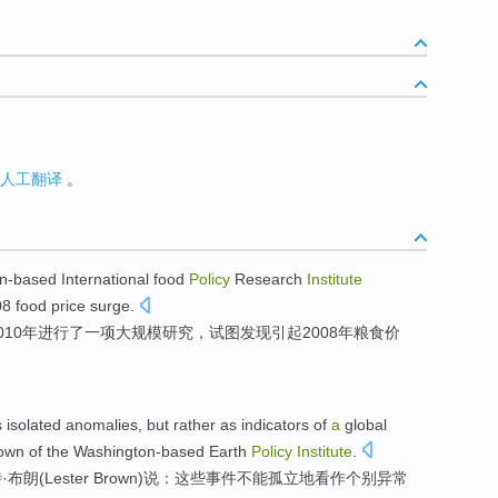
人工翻译
。
n-based
International
food
Policy
Research
Institute
8 food
price
surge
.
010年
进行
了
一
项大规模
研究
，试图发现
引起
2008年粮食
价
s
isolated
anomalies
,
but rather
as
indicators
of
a
global
own
of the
Washington-based
Earth
Policy
Institute
.
·
布朗
(
Lester
Brown)说：
这些
事件
不能
孤立
地
看作
个别
异常