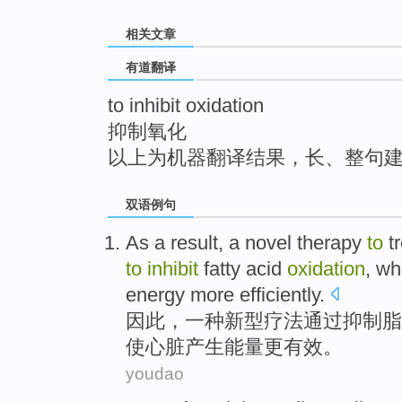
top
相关文章
有道翻译
to inhibit oxidation
抑制氧化
以上为机器翻译结果，长、整句
双语例句
As
a
result
, a
novel
therapy
to
t
to
inhibit
fatty acid
oxidation
, w
energy
more
efficiently
.
因此
，
一种
新型
疗法
通过
抑制
脂
使
心脏
产生
能量
更
有效。
youdao