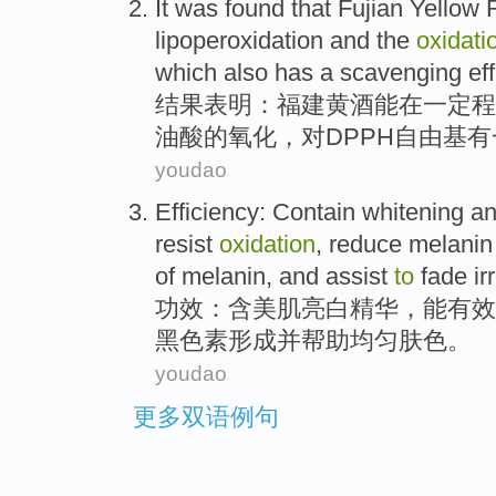
It was found
that
Fujian
Yellow 
lipoperoxidation
and
the
oxidati
which also
has
a
scavenging
ef
结果
表明：
福建
黄酒
能
在
一定
程
油酸的
氧化
，对DPPH自由基
有
youdao
Efficiency
:
Contain
whitening
an
resist
oxidation
,
reduce
melanin
of
melanin
, and
assist
to
fade ir
功效
：
含
美
肌
亮白
精华
，
能有效
黑色素
形成
并
帮助
均匀肤色。
youdao
更多双语例句