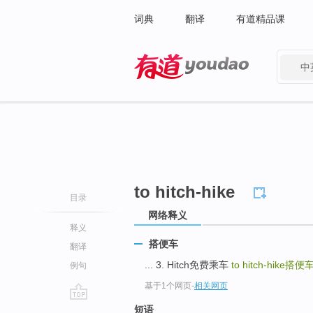
词典
翻译
有道精品课
中
有道 - 网易旗下搜索
to hitch-hike
目录
网络释义
释义
搭便车
翻译
... 3. Hitch免费乘车
to hitch-hike
搭便
例句
基于1个网页
-
相关网页
go
短语