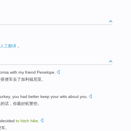
人工翻译
。
ornia
with
my
friend
Penelope
.
普
搭便车
去了
加利福尼亚
。
urkey
, you
had better
keep your
wits
about you.
其
的话，你
最好
机警些
。
decided
to
hitch
hike
.
便车
。