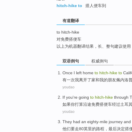
top
hitch-hike to
搭人便车到
有道翻译
to hitch-hike
对免费搭便车
以上为机器翻译结果，长、整句建议使用
双语例句
权威例句
Once
I
left
home
to
hitch-hike
to
Calif
有一次
我
离开了
家
和
我
的
朋友
佩内洛
youdao
If
you
're going
to
hitch-hike
through
T
如果
你
打算
沿途免费
搭便车
经过
土耳
youdao
They
had an eighty
-
mile
journey
and
他们
要走80
英里
的
路程
，最后
决定
搭