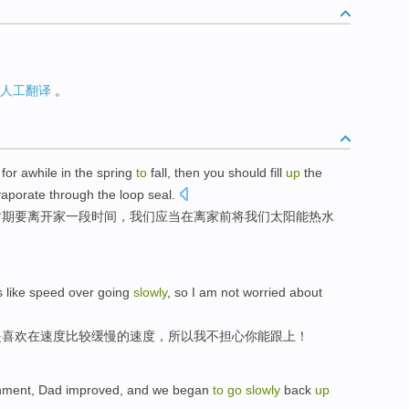
人工翻译
。
for awhile
in
the
spring
to
fall
, then
you
should
fill
up
the
aporate through the loop seal.
时期要
离开
家
一段时间，我们
应当
在
离家
前
将我们太阳能热水
s
like
speed
over
going
slowly
,
so
I am
not
worried about
是
喜欢
在
速度
比较
缓慢
的速度，
所以
我
不
担心
你
能
跟上
！
hment
,
Dad
improved
, and
we
began
to
go
slowly
back
up