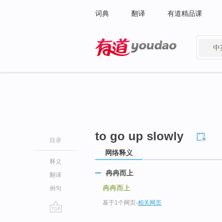
词典
翻译
有道精品课
中
有道 - 网易旗下搜索
to go up slowly
目录
网络释义
释义
冉冉而上
翻译
冉冉而上
例句
基于1个网页
-
相关网页
go