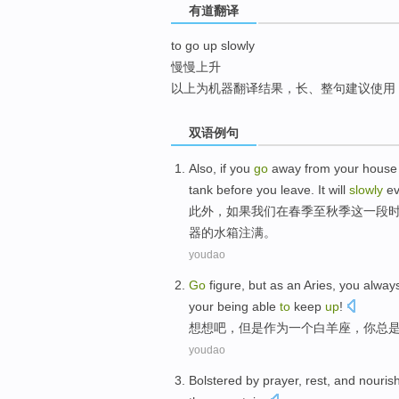
有道翻译
top
to go up slowly
慢慢上升
以上为机器翻译结果，长、整句建议使用
双语例句
Also
,
if
you
go
away
from your
house
tank
before
you leave
. It
will
slowly
ev
此外
，
如果
我们
在
春季
至秋季
这
一
段
器的
水箱
注
满
。
youdao
Go
figure
,
but
as
an
Aries
,
you
alway
your
being able
to
keep
up
!
想想
吧，
但是
作为
一个
白羊座
，
你
总
youdao
Bolstered by
prayer
,
rest
,
and
nouris