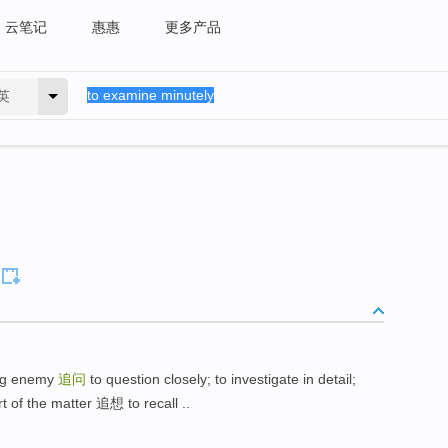
云笔记
惠惠
更多产品
英
ng enemy
追问
to question closely; to investigate in detail;
rt of the matter 追想 to recall ..