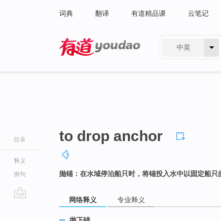
词典
翻译
有道精品课
云笔记
中英
有道 - 网易旗下搜索
to drop anchor
目录
释义
抛锚：在水域停泊船只时，将锚投入水中以固定船只
例句
网络释义
专业释义
go
top
抛下锚