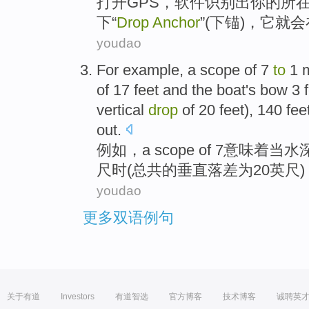
打开
GPS，
软件
识别出
你
的所
下“
Drop
Anchor
”(下锚)，
它就
会
youdao
For example
,
a
scope
of 7
to
1
of
17
feet
and
the boat's bow
3
vertical
drop
of
20
feet
), 140 fee
out
.
例如
，
a
scope
of
7
意味着
当
水
尺时(
总共
的
垂直
落差
为
20
英尺)
youdao
更多双语例句
关于有道
Investors
有道智选
官方博客
技术博客
诚聘英