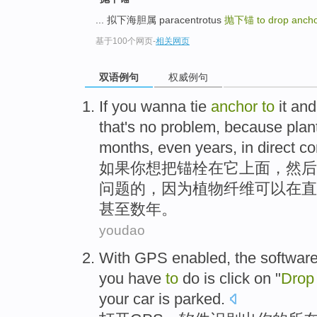
... 拟下海胆属 paracentrotus
抛下锚
to drop anch
基于100个网页
-
相关网页
双语例句
权威例句
If
you
wanna
tie
anchor
to
it
and
that
's
no
problem
,
because
plan
months
,
even
years
,
in
direct
co
如果
你
想
把锚
栓
在
它
上面，
然后
问题
的，
因为
植物
纤维
可以
在
直
甚至
数年
。
youdao
With GPS
enabled, the
softwar
you
have
to
do
is
click
on "
Drop
your
car is parked
.