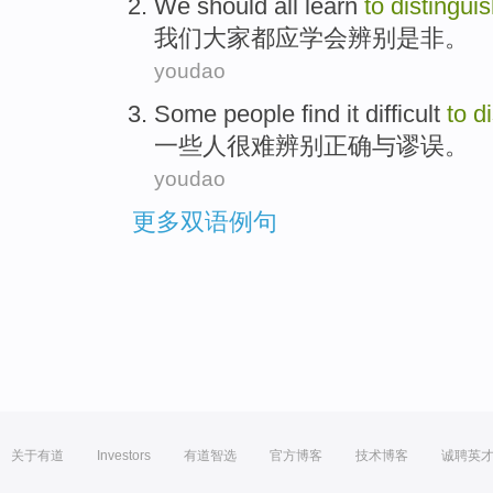
We
should
all
learn
to
distingui
我们
大家都
应
学会
辨别
是非
。
youdao
Some
people
find it difficult
to
d
一些
人
很难
辨别
正确
与
谬误
。
youdao
更多双语例句
关于有道
Investors
有道智选
官方博客
技术博客
诚聘英