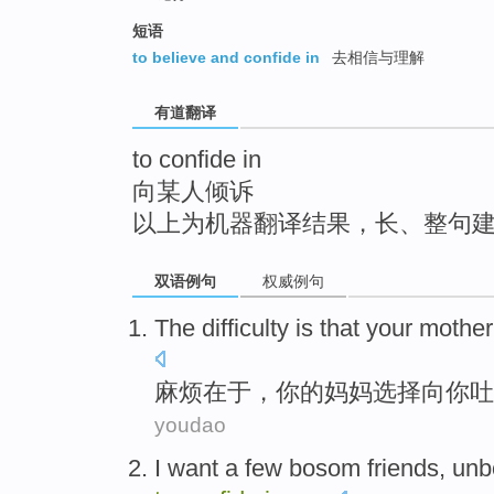
top
短语
to believe and confide in
去相信与理解
有道翻译
to confide in
向某人倾诉
以上为机器翻译结果，长、整句
双语例句
权威例句
The
difficulty
is that
your
mother
麻烦
在于，
你
的
妈妈
选择
向
你吐
youdao
I
want
a few
bosom
friends
,
unb