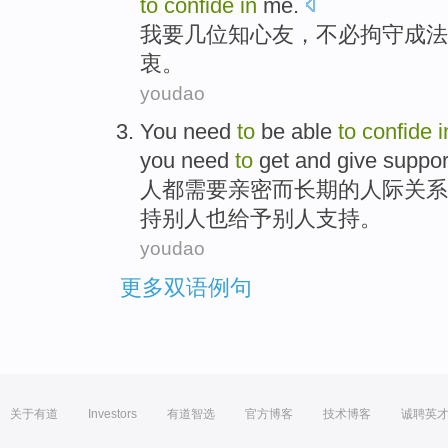
to
confide
in
me.
我
要
几
位知心
友
，不必
拘
守成法
衷。
youdao
You
need
to
be
able
to
confide
i
you need
to
get
and
give
suppor
人
都需要
亲密而长期的人际关系
持别人
也
给予
别人支持。
youdao
更多双语例句
关于有道
Investors
有道智选
官方博客
技术博客
诚聘英