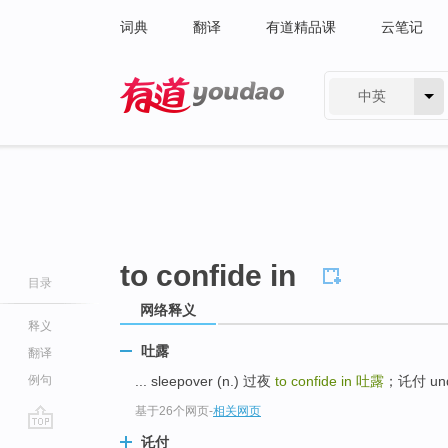
词典
翻译
有道精品课
云笔记
中英
有道 - 网易旗下搜索
to confide in
目录
网络释义
释义
吐露
翻译
例句
... sleepover (n.) 过夜
to confide in
吐露
；讬付 un
基于26个网页
-
相关网页
go
讬付