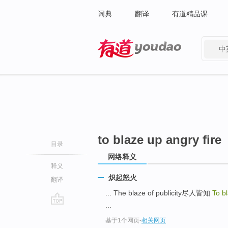
词典
翻译
有道精品课
中
有道 - 网易旗下搜索
to blaze up angry fire
目录
网络释义
释义
炽起怒火
翻译
... The blaze of publicity尽人皆知
To b
...
go
基于1个网页
-
相关网页
top