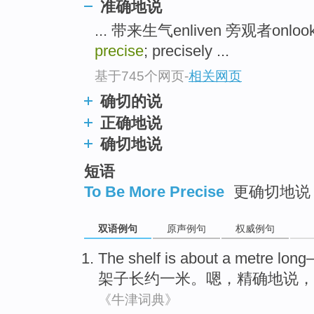
准确地说
... 带来生气enliven 旁观者onloo
precise
; precisely ...
基于745个网页
-
相关网页
确切的说
正确地说
确切地说
短语
To Be More Precise
更确切地说 
双语例句
原声例句
权威例句
The shelf
is
about
a
metre
long
架子
长
约
一米
。
嗯
，
精确地说
，
《牛津词典》