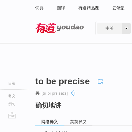
词典
翻译
有道精品课
云笔记
中英
有道 - 网易旗下搜索
to be precise
目录
美
[tu bi prɪˈsaɪs]
释义
确切地讲
例句
网络释义
英英释义
go
top