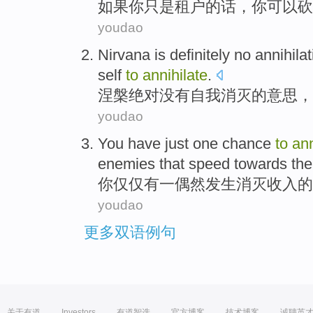
如果
你
只是
租户的话
，你
可以
砍
youdao
Nirvana is
definitely
no
annihilat
self
to
annihilate
.
涅
槃
绝对
没有
自我
消灭
的
意思，
youdao
You
have
just
one
chance
to
ann
enemies
that
speed
towards
th
你
仅仅
有一
偶然
发生
消灭
收入
的
youdao
更多双语例句
关于有道
Investors
有道智选
官方博客
技术博客
诚聘英