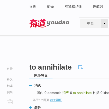
词典
翻译
有道精品课
云笔记
中英
有道 - 网易旗下搜索
to annihilate
目录
网络释义
释义
消灭
翻译
例句
... 国内 0 domestic
消灭
0
to annihilate
种类 0 kind;
基于6个网页
-
相关网页
go
聚歼