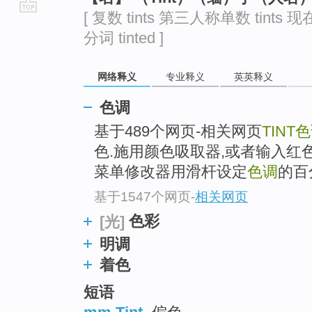
[ 复数 tints 第三人称单数 tints 现在
go
分词 tinted ]
top
网络释义
专业释义
英英释义
色调
基于489个网页-相关网页
TINT
色
色.施用颜色吸取器,或者输入红色
菜单修改器用滑杆设定
色调
的百
基于1547个网页
-
相关网页
色彩
[光]
明调
着色
短语