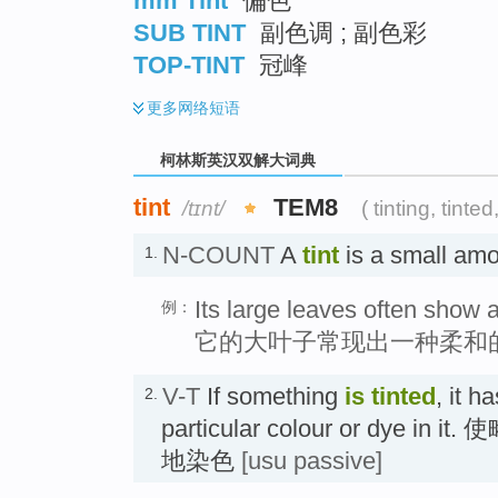
mm Tint
偏色
SUB TINT
副色调 ; 副色彩
TOP-TINT
冠峰
更多
网络短语
柯林斯英汉双解大词典
tint
TEM8
/tɪnt/
( tinting, tinted,
N-COUNT
A
tint
is a small am
1.
Its large leaves often show a 
例：
它的大叶子常现出一种柔和
V-T
If something
is tinted
, it h
2.
particular colour or dye i
地染色
[usu passive]