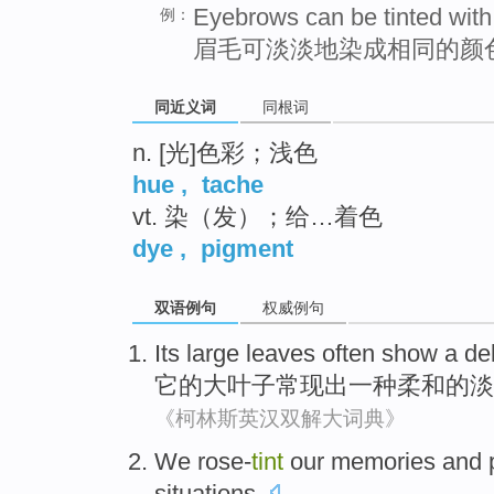
Eyebrows can be tinted with
例：
眉毛可淡淡地染成相同的颜
同近义词
同根词
n. [光]色彩；浅色
hue
,
tache
vt. 染（发）；给…着色
dye
,
pigment
双语例句
权威例句
Its
large
leaves
often
show
a
de
它
的
大
叶子
常
现出
一种
柔和的
淡
《柯林斯英汉双解大词典》
We
rose-
tint
our
memories
and
situations.