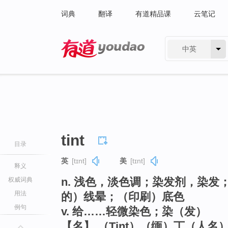
词典
翻译
有道精品课
云笔记
中英
有道 - 网易旗下搜索
tint
目录
英
[tɪnt]
美
[tɪnt]
释义
n. 浅色，淡色调；染发剂，染
权威词典
用法
的）线晕；（印刷）底色
例句
v. 给……轻微染色；染（发）
【名】 （Tint）（缅）丁（人名