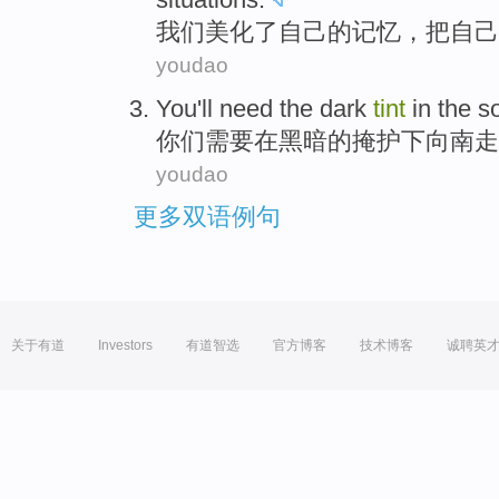
我们
美化了自己
的
记忆
，
把
自己
youdao
You
'll need
the
dark
tint
in
the s
你们
需要
在
黑暗
的
掩护
下
向
南走
youdao
更多双语例句
关于有道
Investors
有道智选
官方博客
技术博客
诚聘英