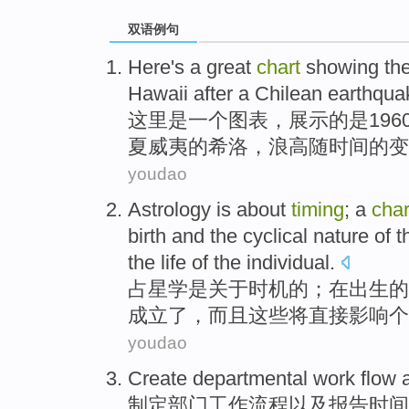
双语例句
Here
's
a
great
chart
showing
th
Hawaii
after a
Chilean
earthquak
这里
是
一个
图表
，
展示
的
是196
夏威夷
的
希洛
，浪高随
时间
的变
youdao
Astrology
is
about
timing
; a
char
birth
and
the
cyclical
nature
of
t
the
life
of
the individual.
占星学
是
关于
时机
的
；
在
出生
的
成立
了，而且
这些
将
直接
影响个
youdao
Create
departmental
work
flow
制定
部门
工作
流程
以及
报告
时间