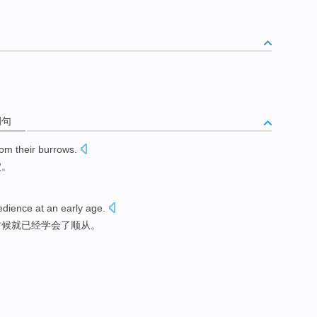
例句
rom
their
burrows
.
穴
。
edience at an
early age
.
时候
就已经
学会了
顺从
。