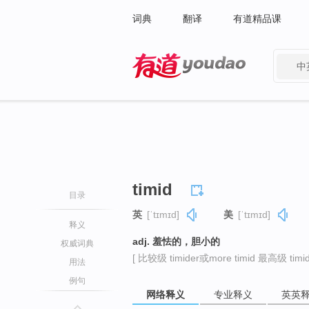
词典
翻译
有道精品课
中
有道 - 网易旗下搜索
timid
目录
英
[ˈtɪmɪd]
美
[ˈtɪmɪd]
释义
adj. 羞怯的，胆小的
权威词典
[ 比较级 timider或more timid 最高级 timide
用法
例句
网络释义
专业释义
英英