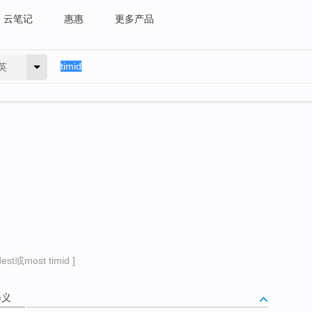
云笔记
惠惠
更多产品
英
st或most timid ]
释义