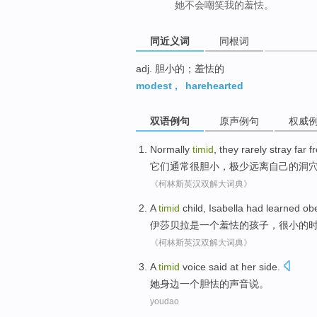
她不会嘲笑我的羞怯。
同近义词
同根词
adj. 胆小的；羞怯的
modest
,
harehearted
双语例句
原声例句
权威
Normally
timid
,
they
rarely stray
far f
它们
通常
很胆小
，
极少
远离
自己的
洞
《柯林斯英汉双解大词典》
A
timid
child
,
Isabella
had
learned
ob
伊莎贝拉是
一个
羞怯
的
孩子
，
很小
的
《柯林斯英汉双解大词典》
A
timid
voice
said
at
her
side
.
她
身边
一个
胆怯
的
声音
说
。
youdao