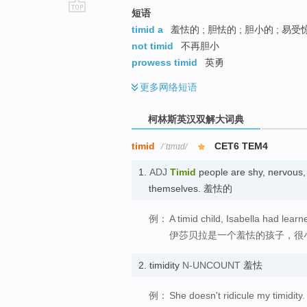
短语
go
timid a
羞怯的 ; 胆怯的 ; 胆小的 ; 易受
top
not timid
不再胆小
prowess timid
英勇
更多
网络短语
柯林斯英汉双解大词典
timid
CET6 TEM4
/ˈtɪmɪd/
1.
ADJ
Timid
people are shy, nervous,
themselves. 羞怯的
例：
A timid child, Isabella had lear
伊莎贝拉是一个羞怯的孩子，很
2.
timidity
N-UNCOUNT
羞怯
例：
She doesn't ridicule my timidity.