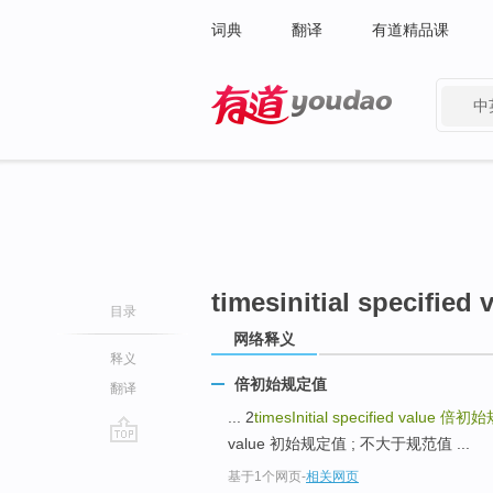
词典
翻译
有道精品课
中
有道 - 网易旗下搜索
timesinitial specified 
目录
网络释义
释义
倍初始规定值
翻译
... 2
timesInitial specified value
倍初始
value 初始规定值 ; 不大于规范值 ...
go
基于1个网页
-
相关网页
top