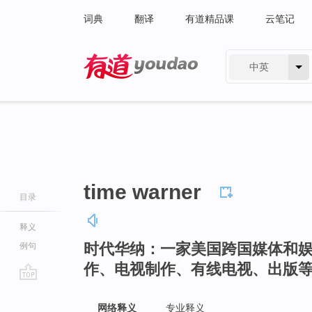
词典
翻译
有道精品课
云笔记
中英
有道 - 网易旗下搜索
time warner
目录
释义
时代华纳：一家美国跨国媒体和
例句
作、电视制作、有线电视、出版
go
top
网络释义
专业释义