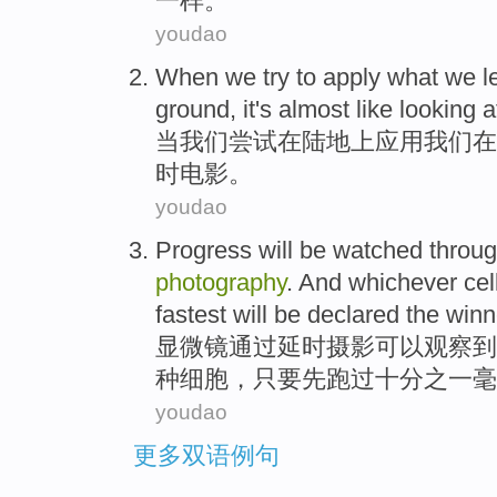
一样。
youdao
When
we
try to
apply
what we l
ground, it's
almost like
looking a
当
我们
尝试
在
陆地上
应用
我们在
时电影。
youdao
Progress
will
be
watched
throu
photography
.
And
whichever
cel
fastest
will
be
declared
the
winn
显微镜
通过
延时
摄影
可以
观察
到
种
细胞
，只要先跑过十分之一
毫
youdao
更多双语例句