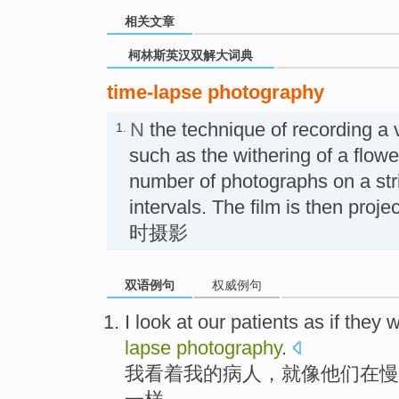
相关文章
柯林斯英汉双解大词典
time-lapse photography
N
the technique of recording a 
1.
such as the withering of a flowe
number of photographs on a strip
intervals. The film is then pro
时摄影
双语例句
权威例句
I
look at
our
patients
as if
they
w
lapse
photography
.
我
看着
我
的
病人
，就
像
他们
在
慢