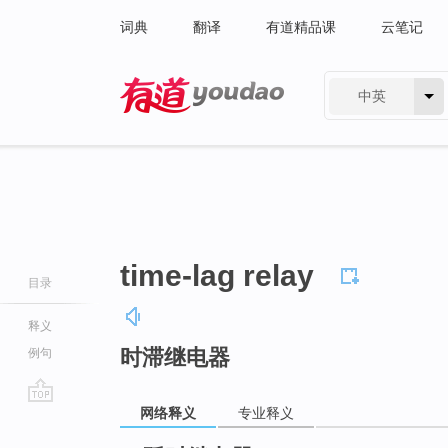
词典
翻译
有道精品课
云笔记
中英
有道 - 网易旗下搜索
time-lag relay
目录
释义
时滞继电器
例句
网络释义
专业释义
go
top