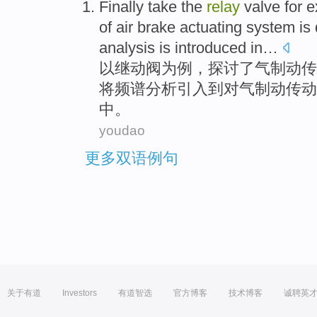
Finally take
the
relay
valve
for
e
of
air
brake
actuating
system
is
analysis
is introduced
in…
以
继
动
阀
为
例
，
探讨
了
气
制动
传
将
频谱
分析
引入到对气制动传动
中。
youdao
更多双语例句
关于有道
Investors
有道智选
官方博客
技术博客
诚聘英