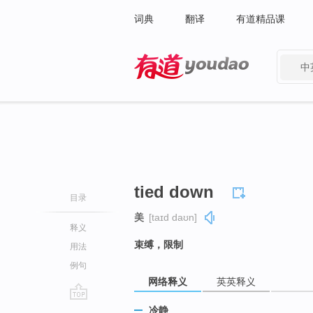
词典
翻译
有道精品课
中
有道 - 网易旗下搜索
tied down
目录
美
[taɪd daʊn]
释义
束缚，限制
用法
例句
网络释义
英英释义
go
冷静