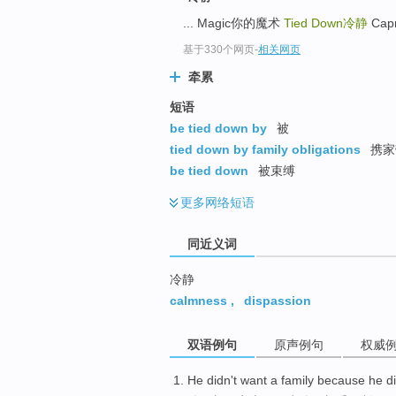
top
... Magic你的魔术
Tied Down
冷静
Capr
基于330个网页
-
相关网页
牵累
短语
be tied down by
被
tied down by family obligations
携家
be tied down
被束缚
更多
网络短语
同近义词
冷静
calmness
,
dispassion
双语例句
原声例句
权威
He
didn't
want
a
family
because
he di