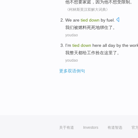
他
不想
要
家庭
，
因为
他不想
受
限制。
《柯林斯英汉双解大词典》
We
are
tied
down
by
fuel
.
我们
被燃料死死地
绑住
了。
youdao
I'm
tied
down
here
all
day by the
wor
我
整天都
给
工作
拴
在这里
了。
youdao
更多双语例句
关于有道
Investors
有道智选
官