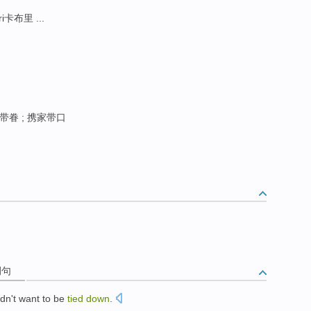
i卡布里 ...
带眷 ; 携家带口
例句
dn't want to
be
tied
down
.