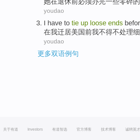
她
在
退休
前
必须
办完一些零碎的
youdao
I
have
to
tie
up
loose
ends
befo
在
我
迁居
美国
前
我
不得不
处理细
youdao
更多双语例句
关于有道
Investors
有道智选
官方博客
技术博客
诚聘英