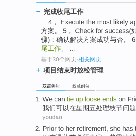
完成收尾工作
... 4， Execute the most l
方案。 5， Check for suc
骤)：确认解决方案成功与否。 
尾工作
。 ...
基于30个网页
-
相关网页
项目结束时放松管理
双语例句
权威例句
We
can
tie
up
loose
ends
on
Fr
我们
可以
在
星期五
处理
枝节
问题
youdao
Prior
to
her
retirement
, she
has 