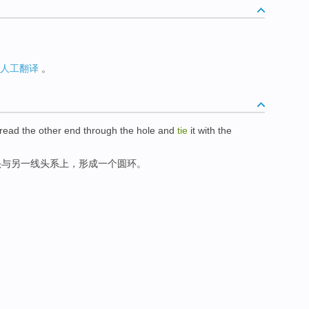
人工翻译
。
hread
the
other
end
through the
hole
and
tie
it with the
头
与
另一
线头系上，
形成
一个
圆环
。