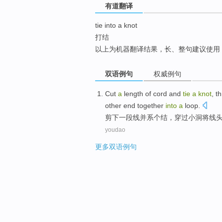
有道翻译
top
tie into a knot
打结
以上为机器翻译结果，长、整句建议使用
双语例句
权威例句
Cut
a
length of
cord
and
tie
a
knot
,
t
other end
together
into
a
loop
.
剪下
一
段
线
并
系
个
结
，
穿过
小洞
将
线
youdao
更多双语例句