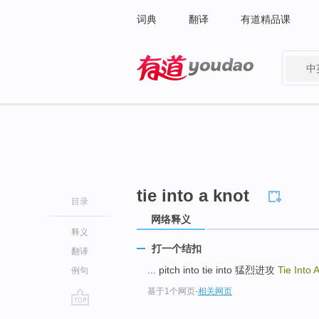
词典
翻译
有道精品课
中
有道 - 网易旗下搜索
tie into a knot
目录
网络释义
释义
打一个结扣
翻译
... pitch into tie into 猛烈进攻
Tie Into 
例句
基于1个网页
-
相关网页
go