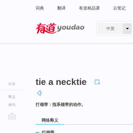
词典
翻译
有道精品课
云笔记
中英
有道 - 网易旗下搜索
tie a necktie
目录
释义
打领带：指系领带的动作。
例句
网络释义
go
top
打领带