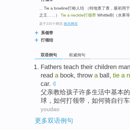
... Tie a bowline打称人结 （特地查了
之王……）
Tie a necktie
打领带
Whittle削（水果等）
基于335个网页
-
相关网页
系领带
打领结
双语例句
权威例句
Fathers
teach their
children
man
read
a
book
,
throw
a
ball
,
tie
a
n
car
.
父亲
教给
孩子
许多
生活
中
基本
的
球
，如何打领带，如何骑自行车
youdao
更多双语例句