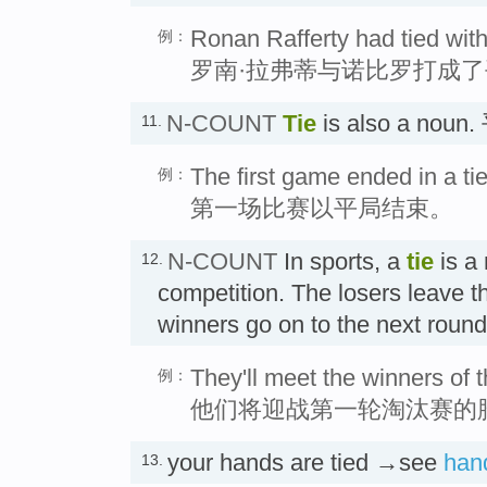
Ronan Rafferty had tied with
例：
罗南·拉弗蒂与诺比罗打成
N-COUNT
Tie
is also a noun
11.
The first game ended in a tie
例：
第一场比赛以平局结束。
N-COUNT
In sports, a
tie
is a 
12.
competition. The losers leave t
winners go on to the next ro
They'll meet the winners of th
例：
他们将迎战第一轮淘汰赛的
your hands are tied →see
han
13.