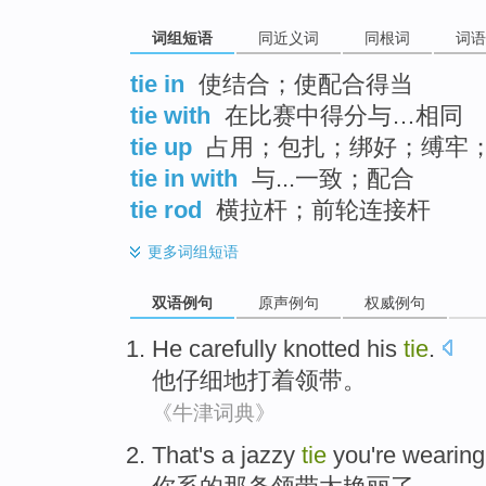
词组短语
同近义词
同根词
词语
tie in
使结合；使配合得当
tie with
在比赛中得分与…相同
tie up
占用；包扎；绑好；缚牢
tie in with
与...一致；配合
tie rod
横拉杆；前轮连接杆
更多
词组短语
双语例句
原声例句
权威例句
He
carefully
knotted
his
tie
.
他
仔细地
打着
领带
。
《牛津词典》
That
's
a
jazzy
tie
you
're
wearing