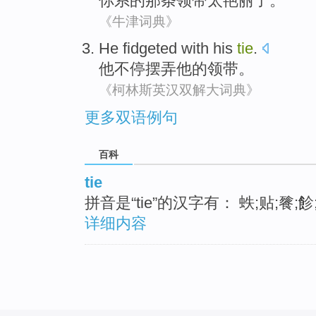
你
系
的
那条领带
太
艳丽
了。
《牛津词典》
He
fidgeted with
his
tie
.
他
不停
摆弄
他
的
领带
。
《柯林斯英汉双解大词典》
更多双语例句
百科
tie
拼音是“tie”的汉字有： 蛈;贴;餮;飻;
详细内容