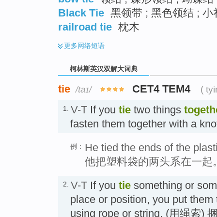
Black Tie
黑领带 ; 黑色领结 ; 小
railroad tie
枕木
更多
网络短语
柯林斯英汉双解大词典
tie
CET4 TEM4
/taɪ/
( ty
V-T
If you
tie
two things
togeth
1.
fasten them together with a
He tied the ends of the plast
例：
他把塑料袋的两头系在一起
V-T
If you
tie
something or some
2.
place or position, you put them
using rope or string. (用绳索