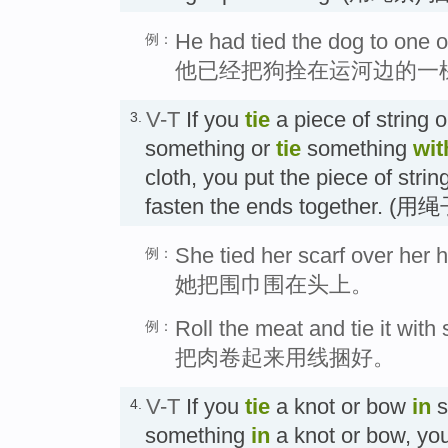
He had tied the dog to one o
例：
他已经把狗拴在运河边的一
V-T
If you
tie
a piece of string o
3.
something or
tie
something
wit
cloth, you put the piece of strin
fasten the ends together. 
She tied her scarf over her 
例：
她把围巾围在头上。
Roll the meat and tie it with 
例：
把肉卷起来用线捆好。
V-T
If you
tie
a knot or bow
in
s
4.
something
in
a knot or bow, you