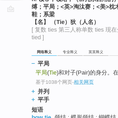
缚；平局；<英>淘汰赛；<美>
鞋；系梁
go
【名】 （Tie）狄（人名）
top
[ 复数 ties 第三人称单数 ties 现在
tied ]
网络释义
专业释义
英英释义
平局
平局
(
Tie
)和对子(Pair)的身分
基于1038个网页
-
相关网页
并列
平手
短语
bow tie
领结 ; 蝶形领结 ; 蝴蝶结