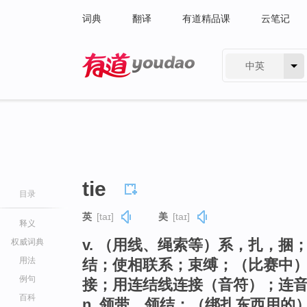
词典
翻译
有道精品课
云笔记
中英
有道 - 网易旗下搜索
tie
目录
英
[taɪ]
美
[taɪ]
释义
v. （用线、绳索等）系，扎，
权威词典
用法
结；使相联系；束缚；（比赛中
例句
接；用连结线连接（音符）；连
百科
n. 领带，领结；（绑扎东西用