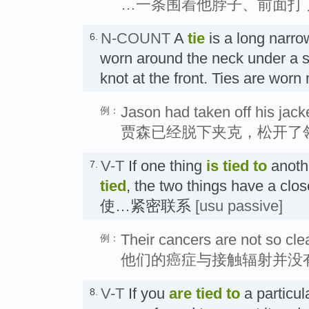
…一条围着他脖子、前面打
N-COUNT
A
tie
is a long narrow
6.
worn around the neck under a shi
knot at the front. Ties are wo
Jason had taken off his jack
例：
贾森已经脱下夹克，松开了
V-T
If one thing
is tied
to
anoth
7.
tied
, the two things have a clos
使…紧密联系
[usu passive]
Their cancers are not so clea
例：
他们的癌症与接触辐射并没
V-T
If you
are tied
to
a particula
8.