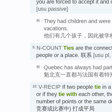
you are forced to accept it an
[usu passive]
They had children and were 
例：
vacations.
他们有几个孩子，因此被学
N-COUNT
Ties
are the connect
9.
people or a place. 联系
[usu pl,
Quebec has always had partic
例：
魁北克一直都与法国有着特
V-RECIP
If two people
tie
in a
10.
or if they
tie
with
each other, t
number of points or the same d
竞赛或比赛中) 打成平局