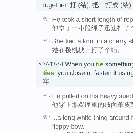
together. 打 (结); 把…打成 (结)
He took a short length of rope
例：
他拿了一小段绳子迅速打了
She tied a knot in a cherry 
例：
她在樱桃梗上打了个结。
V-T/V-I
When you
tie
something
5.
ties
, you close or fasten it u
牢
He pulled on his heavy sued
例：
他穿上那双厚重的绒面革皮
...a long white thing around h
例：
floppy bow.