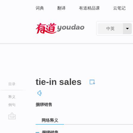
词典
翻译
有道精品课
云笔记
中英
有道 - 网易旗下搜索
tie-in sales
目录
释义
捆绑销售
例句
网络释义
go
top
捆绑销售