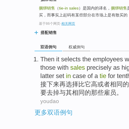
捆绑销售
（
tie-in sales
）是国内的译名，
捆绑销售
买，而事实上起码有某些部分在市场上是有散买的，
基于86个网页
-
相关网页
搭配销售
双语例句
权威例句
Then
it
selects
the
employees
w
those
with
sales
precisely as hi
latter set
in
case
of a
tie
for
tent
接下来
再
选择
比
它
高
或者相同
的
要
去掉
与其相同的
那些
雇员。
youdao
更多双语例句