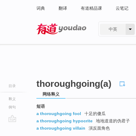
词典
翻译
有道精品课
云笔记
中英
有道 - 网易旗下搜索
thoroughgoing(a)
目录
网络释义
释义
短语
例句
a thoroughgoing fool
十足的傻瓜
a thoroughgoing hypocrite
地地道道的伪君子
go
a thoroughgoing villain
演反面角色
top