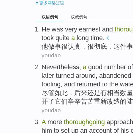
更多
网络短语
双语例句
权威例句
He
was
very
earnest
and
thoro
took
quite
a
long
time
.
他
做事
很
认真
，
很彻底
，
这件事
youdao
Nevertheless
,
a
good
number
of
later turned
around,
abandoned
tooling
,
and
returned to
the
wate
尽管如此
，
后来
还是
有
相当
数量
开了
它们
辛辛苦苦
重新
改造的
陆
youdao
A
more
thoroughgoing
approac
him to
set up
an
account
of
his