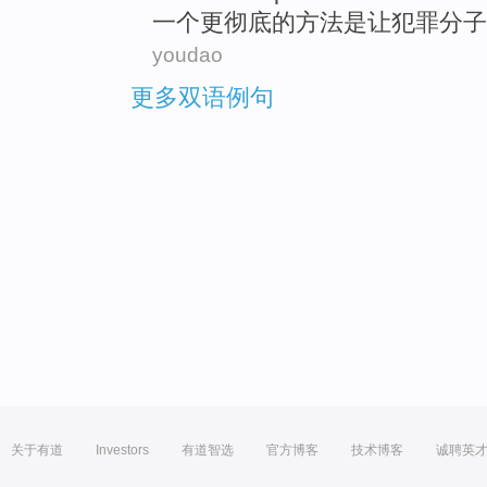
一
个
更
彻底
的
方法
是
让
犯罪分子
youdao
更多双语例句
关于有道
Investors
有道智选
官方博客
技术博客
诚聘英